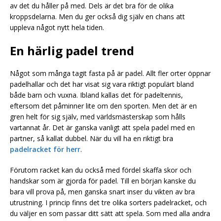
av det du håller på med. Dels är det bra för de olika
kroppsdelarna. Men du ger också dig själv en chans att
uppleva något nytt hela tiden.
En härlig padel trend
Något som många tagit fasta på är padel. Allt fler orter öppnar
padelhallar och det har visat sig vara riktigt populärt bland
både barn och vuxna. Ibland kallas det för padeltennis,
eftersom det påminner lite om den sporten. Men det är en
gren helt för sig själv, med världsmästerskap som hålls
vartannat år. Det är ganska vanligt att spela padel med en
partner, så kallat dubbel. När du vill ha en riktigt bra
padelracket för herr
.
Förutom racket kan du också med fördel skaffa skor och
handskar som är gjorda för padel. Till en början kanske du
bara vill prova på, men ganska snart inser du vikten av bra
utrustning. I princip finns det tre olika sorters padelracket, och
du väljer en som passar ditt sätt att spela. Som med alla andra