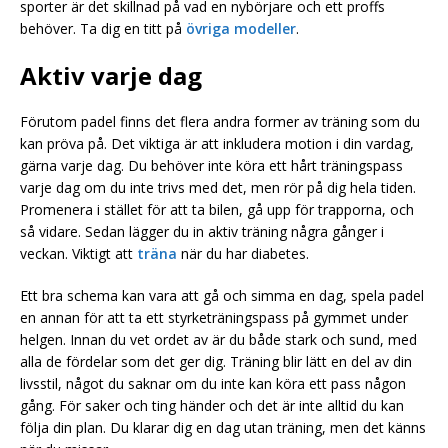
sporter är det skillnad på vad en nybörjare och ett proffs
behöver. Ta dig en titt på
övriga modeller
.
Aktiv varje dag
Förutom padel finns det flera andra former av träning som du
kan pröva på. Det viktiga är att inkludera motion i din vardag,
gärna varje dag. Du behöver inte köra ett hårt träningspass
varje dag om du inte trivs med det, men rör på dig hela tiden.
Promenera i stället för att ta bilen, gå upp för trapporna, och
så vidare. Sedan lägger du in aktiv träning några gånger i
veckan. Viktigt att
träna
när du har diabetes.
Ett bra schema kan vara att gå och simma en dag, spela padel
en annan för att ta ett styrketräningspass på gymmet under
helgen. Innan du vet ordet av är du både stark och sund, med
alla de fördelar som det ger dig. Träning blir lätt en del av din
livsstil, något du saknar om du inte kan köra ett pass någon
gång. För saker och ting händer och det är inte alltid du kan
följa din plan. Du klarar dig en dag utan träning, men det känns