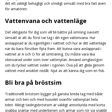
det ett väldigt behagligt och smidigt simsätt med bra fart även
för amatören.
Vattenvana och vattenläge
Det viktigaste för dig som vill bli bättre på simning oavsett
simsätt är att du först tar tag i din egen vattenvana. Hur
avslappnad är du egentligen i vattnet och hur är ditt vattenläge
när du bara försöker flyta fram. Att kunna vara avslappnad i
vattnet är A och O för all simträning. Du måste vara lika
obesvärad under som över vattenytan. Använd simglasögon
om du tycker vattnet svider i ögonen. Öva på att glida genom
vattnet med ansiktet nedåt. Njut av att känna dig som en fisk.
Bli bra på bröstsim
Traditionellt bröstsim bygger på ganska breda tag med både
armar och ben och med huvudet ovanför vattenytan hela
tiden. Riktigt tävlingsbröstsim är väldigt annorlunda med korta
snabba snärtar med underbenen och armar som rör sig snabbt