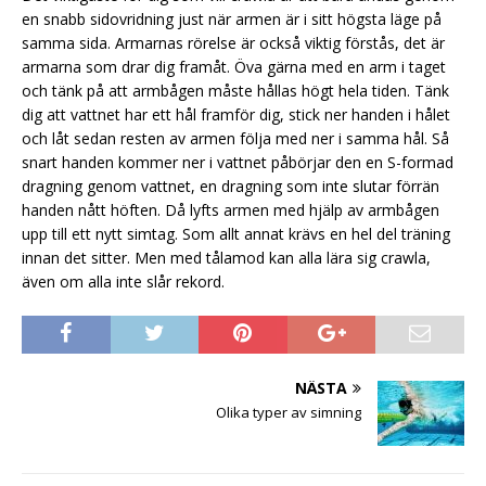
en snabb sidovridning just när armen är i sitt högsta läge på
samma sida. Armarnas rörelse är också viktig förstås, det är
armarna som drar dig framåt. Öva gärna med en arm i taget
och tänk på att armbågen måste hållas högt hela tiden. Tänk
dig att vattnet har ett hål framför dig, stick ner handen i hålet
och låt sedan resten av armen följa med ner i samma hål. Så
snart handen kommer ner i vattnet påbörjar den en S-formad
dragning genom vattnet, en dragning som inte slutar förrän
handen nått höften. Då lyfts armen med hjälp av armbågen
upp till ett nytt simtag. Som allt annat krävs en hel del träning
innan det sitter. Men med tålamod kan alla lära sig crawla,
även om alla inte slår rekord.
NÄSTA
Olika typer av simning