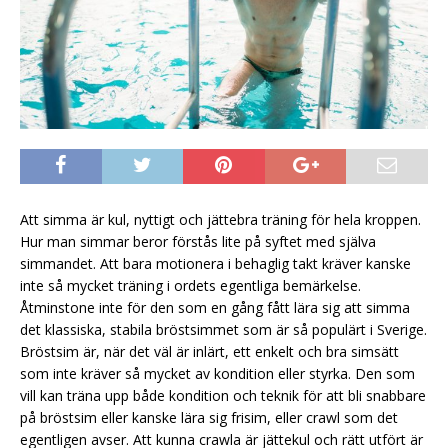
Att simma är kul, nyttigt och jättebra träning för hela kroppen.
Hur man simmar beror förstås lite på syftet med själva
simmandet. Att bara motionera i behaglig takt kräver kanske
inte så mycket träning i ordets egentliga bemärkelse.
Åtminstone inte för den som en gång fått lära sig att simma
det klassiska, stabila bröstsimmet som är så populärt i Sverige.
Bröstsim är, när det väl är inlärt, ett enkelt och bra simsätt
som inte kräver så mycket av kondition eller styrka. Den som
vill kan träna upp både kondition och teknik för att bli snabbare
på bröstsim eller kanske lära sig frisim, eller crawl som det
egentligen avser. Att kunna crawla är jättekul och rätt utfört är