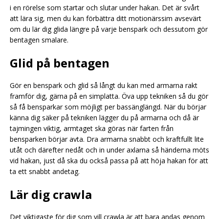
i en rörelse som startar och slutar under hakan. Det är svårt
att lära sig, men du kan förbättra ditt motionärssim avsevärt
om du lär dig glida längre på varje benspark och dessutom gör
bentagen smalare.
Glid på bentagen
Gör en benspark och glid så långt du kan med armarna rakt
framför dig, gärna på en simplatta. Öva upp tekniken så du gör
så få bensparkar som möjligt per bassänglängd. När du börjar
känna dig säker på tekniken lägger du på armarna och då är
tajmingen viktig, armtaget ska göras när farten från
bensparken börjar avta. Dra armarna snabbt och kraftfullt lite
utåt och därefter nedåt och in under axlarna så händerna möts
vid hakan, just då ska du också passa på att höja hakan för att
ta ett snabbt andetag.
Lär dig crawla
Det viktigaste för dig som vill crawla är att bara andas genom